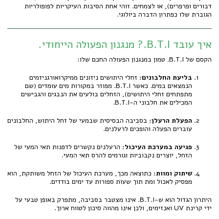
דבורים ופרפרים), או לצמחים. זוהי אחת הסיבות העיקריות לפופולריות
הגוברת שלו כפתרון הדברה ביולוגי.
איך עובד B.T.I.? מנגנון הפעולה הייחודי.
הקסם של B.T.I. טמון במנגנון הפעולה החכם שלו:
בליעת החלבונים:
זחלי היתושים ניזונים ממיקרואורגניזמים
הנמצאים במים. כאשר B.T.I. מפוזר במקורות מים עומדים (שם
מתפתחים זחלי היתושים), הזחלים בולעים את הנבגים והגבישים
המכילים את חלבוני ה-B.T.I.
הפעלת הרעלן:
בסביבה הבסיסית שבמעי של זחל היתוש, החלבונים
עוברים הפעלה והופכים לרעלנים.
פגיעה במערכת העיכול:
הרעלנים נקשרים לדפנות תאי המעי של
הזחל, יוצרים נקבוביות וגורמים להרס תאי המעי.
שיתוק ומוות:
כתוצאה מכך, מערכת העיכול של הזחל משותקת, הוא
מפסיק לאכול ומת תוך שעות ספורות עד ימים בודדים.
היתרון הגדול הוא ש-B.T.I. אינו מצטבר בסביבה, מתפרק באופן טבעי על
ידי קרינת UV ואנזימים, ולכן אינו מהווה סיכון לטווח ארוך.