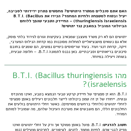
האם אתם סובלים ממטרד היתושים? מחפשים פתרון ידידותי לסביבה,
יעיל ובטוח למשפחה ולחיות המחמד? הכירו את B.T.I. (Bacillus
thuringiensis israelensis) – החיידק הטבעי שהפך ללוחם
הביולוגי המוביל במאבק נגד יתושים!
יתושים הם לא רק מטרד מעצבן שמכאיב בעקיצות וגורם לגירוד בלתי פוסק,
אלא גם נשאים פוטנציאליים למחלות מסוכנות כמו קדחת הנילוס המערבי,
זיקה, קדחת דנגי ועוד. בעוד שריסוסים כימיים נפוצים, הם טומנים בחובם
סיכונים בריאותיים וסביבתיים. כאן נכנס לתמונה B.T.I. – חלופה טבעית,
בטוחה ויעילה במיוחד.
מהו B.T.I. (Bacillus thuringiensis
israelensis)?
B.T.I. הוא זן ספציפי של חיידק קרקע טבעי הנמצא בטבע, ואינו מהונדס
גנטית. ייחודו של זן זה טמון ביכולתו לייצר חלבונים רעילים באופן ספציפי
לזחלי יתושים (ולזחלי ברחשים מסוימים). כאשר זחלי היתושים בולעים את
החלבונים הללו, הם משבשים את מערכת העיכול שלהם, מה שמוביל למותם
המהיר.
חשוב להדגיש:
B.T.I. פועל באופן ממוקד אך ורק על זחלי יתושים ואינו
מזיק לבני אדם, לחיות מחמד, לדגים, לציפורים, לחרקים מועילים (כמו