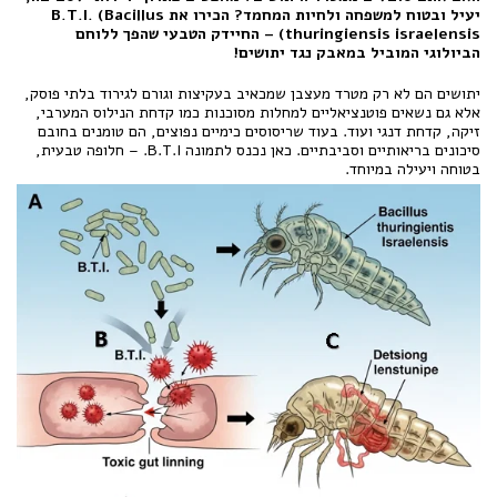
יעיל ובטוח למשפחה ולחיות המחמד? הכירו את B.T.I. (Bacillus
thuringiensis israelensis) – החיידק הטבעי שהפך ללוחם
הביולוגי המוביל במאבק נגד יתושים!
יתושים הם לא רק מטרד מעצבן שמכאיב בעקיצות וגורם לגירוד בלתי פוסק,
אלא גם נשאים פוטנציאליים למחלות מסוכנות כמו קדחת הנילוס המערבי,
זיקה, קדחת דנגי ועוד. בעוד שריסוסים כימיים נפוצים, הם טומנים בחובם
סיכונים בריאותיים וסביבתיים. כאן נכנס לתמונה B.T.I. – חלופה טבעית,
בטוחה ויעילה במיוחד.