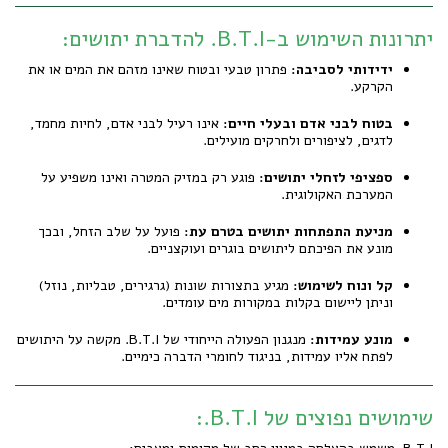
יתרונות השימוש ב-B.T.I. להדברת יתושים:
ידידותי לסביבה:
פתרון טבעי ובטוח שאינו מזהם את המים או את
הקרקע.
בטוח לבני אדם ובעלי חיים:
אינו רעיל לבני אדם, לחיות מחמד,
לדגים, לציפורים ולחרקים מועילים.
ספציפי לזחלי יתושים:
פוגע רק במזיק המטרה ואינו משפיע על
המערכת האקולוגית.
מניעת התפתחות יתושים בטרם עת:
פועל על שלב הזחל, ובכך
מונע את הפיכתם ליתושים בוגרים ועוקצניים.
קל ונוח לשימוש:
מגיע בתצורות שונות (גרגירים, טבליות, נוזל)
וניתן ליישום בקלות במקורות מים עומדים.
מונע עמידות:
מנגנון הפעולה הייחודי של B.T.I. מקשה על היתושים
לפתח אליו עמידות, בניגוד לחומרי הדברה כימיים.
שימושים נפוצים של B.T.I.: