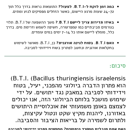
כמה זמן לוקח ל-B.T.I. לפעול?
התוצאות נראות בדרך כלל תוך
24-72 שעות מרגע היישום, כאשר הזחלים מפסיקים לנוע ומתים.
באיזו תדירות צריך ליישם B.T.I.?
משך ההשפעה של B.T.I. תלוי
בגורמים סביבתיים כמו טמפרטורה, חשיפה לשמש וזרימת מים. בדרך
כלל, מומלץ ליישם אותו כל 7-14 ימים במים עומדים.
האם B.T.I. בטוח לגינה אורגנית?
כן, B.T.I. מאושר לשימוש
בחקלאות אורגנית ונחשב לפתרון בטוח וידידותי לסביבה.
סיכום:
B.T.I. (Bacillus thuringiensis israelensis)
הוא פתרון הדברה ביולוגי מהפכני, יעיל, בטוח
וידידותי לסביבה במאבק נגד יתושים. על ידי
שימוש מושכל בלוחם הביולוגי הזה, אנו יכולים
לצמצם באופן משמעותי את אוכלוסיית היתושים
באזורנו, ליהנות מקיץ שקט ונטול עקיצות,
ולתרום לשמירה על בריאות הציבור והסביבה.
האם אתם סובלים ממטרד היתושים? מחפשים פתרון ידידותי לסביבה,