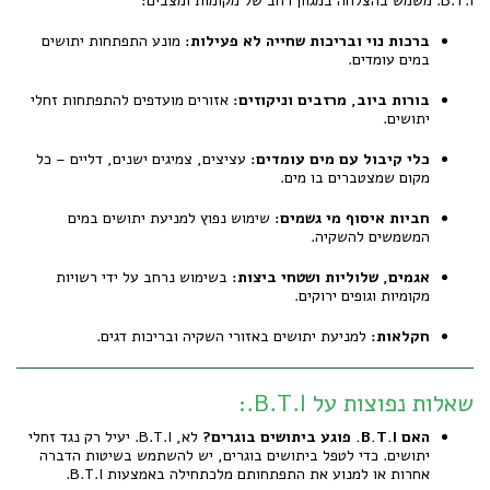
B.T.I. משמש בהצלחה במגוון רחב של מקומות ומצבים:
ברכות נוי ובריכות שחייה לא פעילות:
מונע התפתחות יתושים
במים עומדים.
בורות ביוב, מרזבים וניקוזים:
אזורים מועדפים להתפתחות זחלי
יתושים.
כלי קיבול עם מים עומדים:
עציצים, צמיגים ישנים, דליים – כל
מקום שמצטברים בו מים.
חביות איסוף מי גשמים:
שימוש נפוץ למניעת יתושים במים
המשמשים להשקיה.
אגמים, שלוליות ושטחי ביצות:
בשימוש נרחב על ידי רשויות
מקומיות וגופים ירוקים.
חקלאות:
למניעת יתושים באזורי השקיה ובריכות דגים.
שאלות נפוצות על B.T.I.:
האם B.T.I. פוגע ביתושים בוגרים?
לא, B.T.I. יעיל רק נגד זחלי
יתושים. כדי לטפל ביתושים בוגרים, יש להשתמש בשיטות הדברה
אחרות או למנוע את התפתחותם מלכתחילה באמצעות B.T.I.