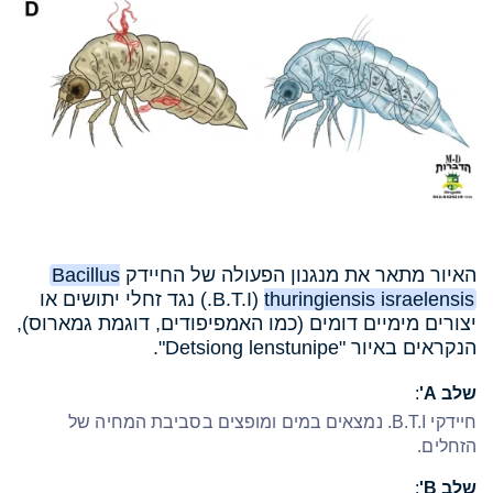
האיור מתאר את מנגנון הפעולה של החיידק
Bacillus
thuringiensis israelensis
(B.T.I.) נגד זחלי יתושים או
יצורים מימיים דומים (כמו האמפיפודים, דוגמת גמארוס),
הנקראים באיור "Detsiong lenstunipe".
שלב A'
:
חיידקי B.T.I.
נמצאים במים ומופצים בסביבת המחיה של
הזחלים.
שלב B'
: