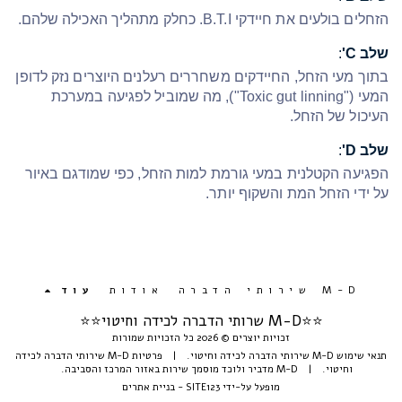
הזחלים בולעים את חיידקי B.T.I.
כחלק מתהליך האכילה שלהם.
שלב C'
:
בתוך מעי הזחל, החיידקים משחררים רעלנים היוצרים נזק לדופן
המעי ("Toxic gut linning"), מה שמוביל לפגיעה במערכת
העיכול של הזחל.
שלב D'
:
הפגיעה הקטלנית במעי גורמת למות הזחל, כפי שמודגם באיור
על ידי הזחל המת והשקוף יותר.
M-D שירותי הדברה
אודות
עוד
⭐️⭐️M-D שרותי הדברה לכידה וחיטוי⭐⭐
זכויות יוצרים © 2026 כל הזכויות שמורות
תנאי שימוש M-D שירותי הדברה לכידה וחיטוי.
|
פרטיות M-D שירותי הדברה לכידה
וחיטוי.
|
M-D מדביר ולוכד מוסמך שירות באזור המרכז והסביבה.
מופעל על-ידי
SITE123
-
בניית אתרים