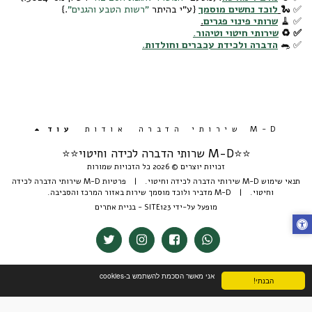
✅ 🐍
לוכד נחשים מוסמך
{ע"י בהיתר
"רשות הטבע והגנים"
.}
✅ 🧹
שרותי פינוי פגרים
.
✅ ♻️
שירותי חיטוי וטיהור.
✅ 🐀
הדברה ולכידת עכברים וחולדות
.
M-D שירותי הדברה
אודות
עוד
⭐️⭐️M-D שרותי הדברה לכידה וחיטוי⭐⭐
זכויות יוצרים © 2026 כל הזכויות שמורות
תנאי שימוש M-D שירותי הדברה לכידה וחיטוי.
|
פרטיות M-D שירותי הדברה לכידה
וחיטוי.
|
M-D מדביר ולוכד מוסמך שירות באזור המרכז והסביבה.
מופעל על-ידי
SITE123
-
בניית אתרים
אני מאשר הסכמת להשתמש ב-cookies
הבנתי!