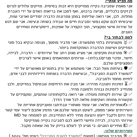
מה מניע אותי?
אני מאמין שסביבה נקייה ממזיקים היא זכות בסיסית. מזיקים עלולים לגרום
לנזקים כלכליים, פגיעה ברכוש, ואף לסכן את בריאות האדם על ידי העברת
מחלות. לכן, אני רואה שליחות במתן פתרונות הדברה יסודיים וארוכי טווח,
שיבטיחו לכם שקט נפשי וסביבת חיים או עבודה בטוחה ונעימה. אני שם דגש
על שירות אישי ומקצועי, תוך הקפדה על אמינות, דיסקרטיות ומחירים
הוגנים.
למה לבחור בי?
✅ 🥇 מקצועיות בלתי מתפשרת: אני מדביר מוסמך, מנוסה ובקיא בכל סוגי
המזיקים ושיטות ההדברה המתקדמות ביותר.
✅ 🎯
פתרונות מקיפים: אני מציע מגוון רחב של שירותים – הדברה, לכידה,
חיטוי, ופינוי פגרים(נבלות)– שרותים המותאמים באופן אישי לצרכים
הספציפיים שלכם.
✅ 🛡️
בטיחות מעל הכל: אני משתמש אך ורק בחומרים מאושרים על ידי
"המשרד להגנת הסביבה", ובשיטות הדברה בטוחות וידידותיות לבני אדם,
לחיות מחמד ולסביבה.
✅ ⏳ זמינות ותגובה מהירה: אני מבין את הדחיפות שבטיפול במזיקים, ולכן
מתחייב לזמינות גבוהה ולמענה מהיר.
✅ 🤝
שירות לקוחות מעולה: אני רואה בלקוחותינו שותפים, ומקפידים על
תקשורת פתוחה ושקיפות מלאה לכל אורך הדרך.
✅ ✍️
אחריות מלאה: אני עומד מאחורי עבודתנו ומעניקים אחריות על
השירותים שאני מספק, לשקט הנפשי שלכם.אני מזמין אתכם ליצור עמי קשר
עוד היום ולקבל ייעוץ והצעת מחיר ללא התחייבות. תן למומחה של MD
שירותי הדברה, לכידה וחיטוי לדאוג לכם לסביבה נקייה ממזיקים!
✅ 💵 מחירים הוגנים: כי מגיע לך לשלם בדיוק על מה שאתה מקבל.
השירותים שלנו:
✅ 🎯
מדביר מורשה
: {מטעם
"המשרד להגנת הסביבה"
רשיון מס' 3024.}