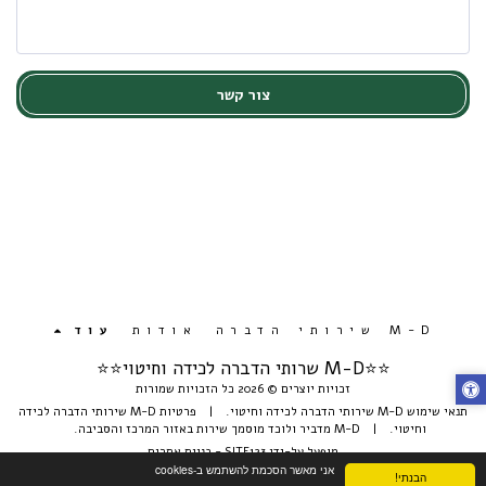
צור קשר
M-D שירותי הדברה
אודות
עוד
⭐️⭐️M-D שרותי הדברה לכידה וחיטוי⭐⭐
זכויות יוצרים © 2026 כל הזכויות שמורות
תנאי שימוש M-D שירותי הדברה לכידה וחיטוי.
|
פרטיות M-D שירותי הדברה לכידה
וחיטוי.
|
M-D מדביר ולוכד מוסמך שירות באזור המרכז והסביבה.
מופעל על-ידי
SITE123
-
בניית אתרים
אני מאשר הסכמת להשתמש ב-cookies
הבנתי!