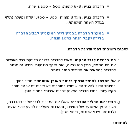
הדברת בניין: 6-8 קומות: 600 - 1,200 ש"ח.
הדברת בניין: מעל 8 קומות: 800 - 1,500 ש"ח ומעלה (תלוי
בגודל השטח המשותף).
במעמד הדברה בבניין דייר המעוניין לבצע הדברה
בדירה יקבל הנחה כ20% הנחה.
טיפים חשובים לפני הזמנת הדברה:
היו ברורים לגבי הבעיה:
תארו למדביר בצורה מדויקת ככל האפשר
את סוג המזיק, היכן הוא נראה, ואת היקף הנגיעות. מידע זה יעזור
למדביר להתאים את הטיפול הטוב ביותר.
אל תתפתו למחיר הנמוך ביותר באופן אוטומטי:
מחיר נמוך
במיוחד עלול להעיד על שימוש בחומרים לא איכותיים או על חוסר
מקצועיות. בחרו מדביר המציע שירות איכותי במחיר הוגן.
הבינו את תהליך ההדברה:
שאלו את המדביר לגבי שלבי ההדברה,
משך הזמן המשוער של הטיפול, וההכנות שעליכם לבצע לפני הגעתו
(לדוגמה, פינוי ארונות, כיסוי מזון).
לסיכום: