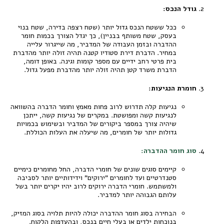
גודל הנכס:
ככל ששטח הנכס גדול יותר (שטח רצפה בדירה, שטח בנוי
בעסק, שטח משותף בבניין), כך יגדל הצורך בכמות חומר
ההדברה ובזמן העבודה של המדביר, מה שייגרור עלייה
במחיר. הדברת דירת סטודיו קטנה תהיה זולה יותר מהדברת
בית פרטי רחב ידיים עם מספר קומות וגינה. באופן דומה,
הדברת משרד קטן תהיה זולה יותר מהדברת מפעל גדול.
חומרת הנגיעות:
נגיעות קלה תדרוש לרוב פחות מאמץ וחומר הדברה בהשוואה
לנגיעות קשה ומפושטת. במקרים של נגיעות קשה, ייתכן
שיהיה צורך במספר ביקורים של המדביר ובשימוש בכמויות
גדולות יותר של חומרים, מה שיעלה את העלות הכוללת.
סוג חומר ההדברה:
קיימים סוגים שונים של חומרי הדברה, החל מחומרים כימיים
סטנדרטיים ועד לחומרים "ירוקים" וידידותיים יותר לסביבה
ולמשתמש. חומרי הדברה ירוקים לרוב יהיו יקרים יותר בשל
עלותם הגבוהה יותר למדביר.
הבחירה בסוג חומר ההדברה יכולה להיות תלויה בסוג המזיק,
בנוכחות ילדים או בעלי חיים בנכס, ובהעדפות הלקוח.