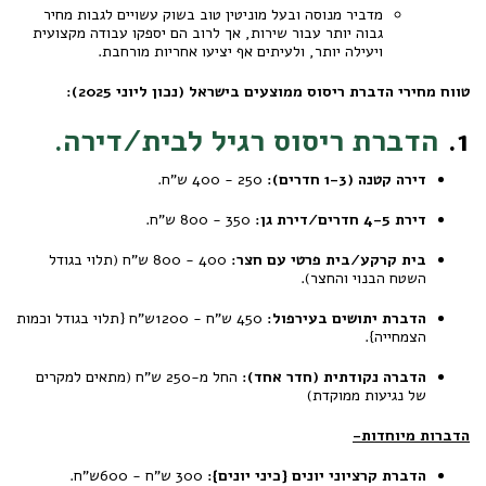
מדביר מנוסה ובעל מוניטין טוב בשוק עשויים לגבות מחיר
גבוה יותר עבור שירות, אך לרוב הם יספקו עבודה מקצועית
ויעילה יותר, ולעיתים אף יציעו אחריות מורחבת.
טווח מחירי הדברת ריסוס ממוצעים בישראל (נכון ליוני 2025):
1.
הדברת ריסוס רגיל לבית/דירה.
דירה קטנה (1-3 חדרים):
250 - 400 ש"ח.
דירת 4-5 חדרים/דירת גן:
350 - 800 ש"ח.
בית קרקע/בית פרטי עם חצר:
400 - 800 ש"ח (תלוי בגודל
השטח הבנוי והחצר).
הדברת יתושים בעירפול:
450 ש"ח - 1200ש"ח {תלוי בגודל וכמות
הצמחייה}.
הדברה נקודתית (חדר אחד):
החל מ-250 ש"ח (מתאים למקרים
של נגיעות ממוקדת)
הדברות מיוחדות-
הדברת קרציוני יונים {כיני יונים}
:
300 ש"ח - 600ש"ח.