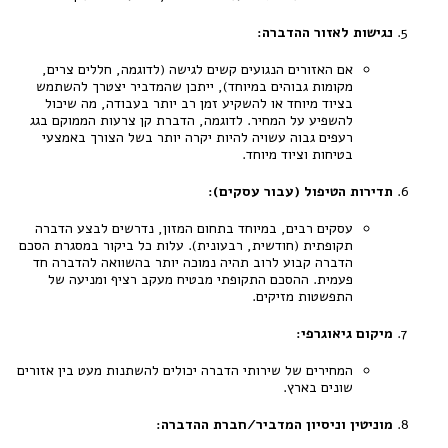
נגישות לאזור ההדברה:
אם האזורים הנגועים קשים לגישה (לדוגמה, חללים צרים,
מקומות גבוהים במיוחד), ייתכן שהמדביר יצטרך להשתמש
בציוד מיוחד או להשקיע זמן רב יותר בעבודה, מה שיכול
להשפיע על המחיר. לדוגמה, הדברת קן צרעות הממוקם בגג
רעפים גבוה עשויה להיות יקרה יותר בשל הצורך באמצעי
בטיחות וציוד מיוחד.
תדירות הטיפול (עבור עסקים):
עסקים רבים, במיוחד בתחום המזון, נדרשים לבצע הדברה
תקופתית (חודשית, רבעונית). עלות כל ביקור במסגרת הסכם
הדברה קבוע לרוב תהיה נמוכה יותר בהשוואה להדברה חד
פעמית. ההסכם התקופתי מבטיח מעקב רציף ומניעה של
התפשטות מזיקים.
מיקום גיאוגרפי:
המחירים של שירותי הדברה יכולים להשתנות מעט בין אזורים
שונים בארץ.
מוניטין וניסיון המדביר/חברת ההדברה: