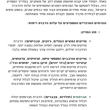
כאחד. המחיר אינו קבוע ומושפע ממגוון רחב של משתנים. במדריך המפורט
הזה, נצלול לעומקם של הגורמים השונים המשפיעים על עלות ההדברה
בישראל, נציג טווחי מחירים ממוצעים עבור סוגי נכסים שונים, ונספק טיפים
חשובים לבחירת מדביר מוסמך וקבלת הצעת מחיר משתלמת.
הגורמים המרכזיים המשפיעים על עלות הדברת ריסוס:
סוג המזיק:
מזיקים נפוצים (נמלים, ג'וקים, עכבישים):
הדברת
מזיקים אלה לרוב פשוטה יחסית ועלותה נמוכה יותר. חומרי
ההדברה יעילים, וייתכן שיהיה צורך בפעולה אחת בלבד.
מזיקים מורכבים (פשפשי מיטה, טרמיטים, פרעושים,
קרציוני יונים {כיני יונים}, תיקן גרמני, יתושים וכד'):
הדברת מזיקים אלה דורשת לרוב ידע ומיומנות מיוחדים,
שימוש בחומרים יקרים יותר ולעיתים מספר טיפולים חוזרים.
כתוצאה מכך, עלות ההדברה תהיה גבוהה יותר. לדוגמה,
הדברת טרמיטים היא תהליך מורכב שיכול לכלול קידוח
והזרקת חומרים מיוחדים, ועלותה משקפת את המורכבות
והחומרים הייחודיים.
מכרסמים
(חולדות, עכברים):
הדברת מכרסמים יכולה
לכלול שימוש במלכודות, פיתיונות רעילים וחסימת פתחים.
העלות תלויה בגודל הנגיעות ובגודל השטח.