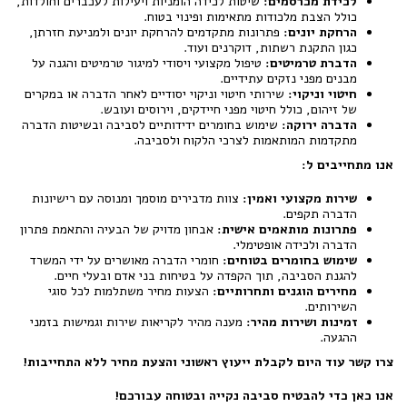
לכידת מכרסמים:
שיטות לכידה הומניות ויעילות לעכברים וחולדות,
כולל הצבת מלכודות מתאימות ופינוי בטוח.
הרחקת יונים:
פתרונות מתקדמים להרחקת יונים ולמניעת חזרתן,
כגון התקנת רשתות, דוקרנים ועוד.
הדברת טרמיטים:
טיפול מקצועי ויסודי למיגור טרמיטים והגנה על
מבנים מפני נזקים עתידיים.
חיטוי וניקוי:
שירותי חיטוי וניקוי יסודיים לאחר הדברה או במקרים
של זיהום, כולל חיטוי מפני חיידקים, וירוסים ועובש.
הדברה ירוקה:
שימוש בחומרים ידידותיים לסביבה ובשיטות הדברה
מתקדמות המותאמות לצרכי הלקוח ולסביבה.
אנו מתחייבים ל:
שירות מקצועי ואמין:
צוות מדבירים מוסמך ומנוסה עם רישיונות
הדברה תקפים.
פתרונות מותאמים אישית:
אבחון מדויק של הבעיה והתאמת פתרון
הדברה ולכידה אופטימלי.
שימוש בחומרים בטוחים:
חומרי הדברה מאושרים על ידי המשרד
להגנת הסביבה, תוך הקפדה על בטיחות בני אדם ובעלי חיים.
מחירים הוגנים ותחרותיים:
הצעות מחיר משתלמות לכל סוגי
השירותים.
זמינות ושירות מהיר:
מענה מהיר לקריאות שירות וגמישות בזמני
ההגעה.
צרו קשר עוד היום לקבלת ייעוץ ראשוני והצעת מחיר ללא התחייבות!
אנו כאן כדי להבטיח סביבה נקייה ובטוחה עבורכם!