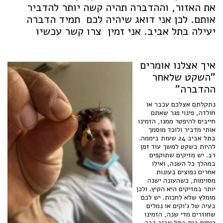
את האזור, וההדברה תהיה קשה יותר להדביר
אותם. לכן אני דואג שיהיה לכם תמיד הדברה
יעילה בתל אביב. אני זמין צרו קשר עכשיו
איך אצלנו אומרים
"השקט שלאחר
ההדברה"
נתקלתם אצלכם עכבר או
חולדה, פינוי פגר שאתם
חייבים להיפטר ממנו, הזמינו
אותי מדביר ולוכד מוסמך
בתל אביב 24 שעות ביממה.
להיות בשקט למשך עוד זמן
רב. יש מזיקים שתוקפים
במהלך כל השנה, ואילו
אחרים נפוצים בעונות
מסוימות, כשהעונה ישנה
יותר במזיקים היא הקיץ. ולכן
מומלץ שלא לחכות. יש לכם
בעיה של ג'וקים או נמלים
שחוזרים מדי שנה, הזמינו
ריסוס בית בתל אביב כבר