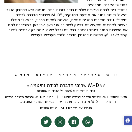
בחודשי האביב. ממליצים
לוועדי בית לרסס בניינים שלמים כולל בורות ביוב. מניעה היא הפתרון הטוב
והיעיל ביותר למגר את תופעת המזיקים, "M-D שירותי הדברה לכידה
וחיטוי" גובה מחירים הוגנים ונוחים, הגעתם למקום הנכון, כי אצלי תוכלו
לצפות לאמינות ומקצועיות בדיוק לשם כך אני כאן. אני כאן בשבילכם לתת
את השירות הטוב ביותר והיעיל בכל יום ובכל שעה. אתם רק צריכים ליצור
קשר 24/7. ✔️ אפשרות להזמין מדביר ולוכד מעכשיו לעכשיו
M-D שירותי הדברה
אודות
עוד
⭐️⭐️M-D שרותי הדברה לכידה וחיטוי⭐⭐
זכויות יוצרים © 2026 כל הזכויות שמורות
תנאי שימוש M-D שירותי הדברה לכידה וחיטוי.
|
פרטיות M-D שירותי הדברה לכידה
וחיטוי.
|
M-D מדביר ולוכד מוסמך שירות באזור המרכז והסביבה.
מופעל על-ידי
SITE123
-
בניית אתרים