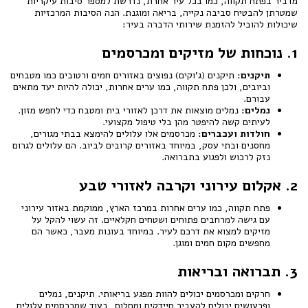
מדביר בפתח תקווה, כמו בכל עיר אחרת, נדרשת למספר סיבות עיקריות
שמטרתן להבטיח סביבה נקייה, בריאה ומוגנת. הנה הסיבות המרכזיות
שיכולות להוביל להזמנת שירותי הדברה בעיר:
1. נוכחות של מזיקים ומכרסמים
תיקנים:
תיקנים (ג'וקים) נפוצים באזורים חמים ורטובים כמו מטבחים
וביובים, ולכן פתח תקווה, כמו ערים אחרות, יכולה להיות יעד מתאים
עבורם.
נמלים:
נמלים מוצאות את דרכן לאזורי בית ומטבח כדי לחפש מזון.
לעיתים קשה להיפטר מהן בלי טיפול מקצועי.
חולדות ועכברים:
מכרסמים אלו עלולים להימצא בבתי מגורים,
מחסנים ובתי עסק, במיוחד באזורים קרובים לביוב. הם עלולים לגרום
נזק לרכוש ולפגוע בתברואה.
2. אקלום עירוני וקרבה לאזורי טבע
פתח תקווה, כמו ערים אחרות במרכז הארץ, ממוקמת באזור עירוני
עם גישה למרחבים פתוחים ושטחים חקלאיים. זה עשוי להקל על
מזיקים למצוא את דרכם לעיר. במיוחד בעונות מעבר, כאשר הם
מחפשים מקום חמים ומוגן.
3. תברואה ובריאות
חרקים ומכרסמים יכולים להוות מפגע בריאותי. תיקנים, נמלים
ופרעושים יכולים להעביר חיידקים ומחלות, בעוד שמכרסמים עלולים