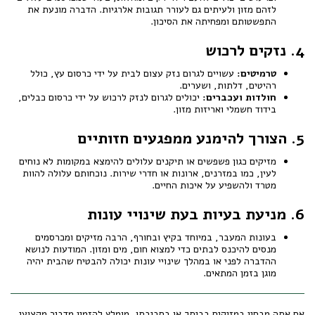
לזהם מזון ולעיתים גם לעורר תגובות אלרגיות. הדברה מונעת את
התפשטותם ומפחיתה את הסיכון.
4. נזקים לרכוש
טרמיטים:
עשויים לגרום נזק עצום לבית על ידי כרסום עץ, כולל
רהיטים, דלתות, ושערים.
חולדות ועכברים:
יכולים לגרום לנזק לרכוש על ידי כרסום כבלים,
בידוד חשמלי ואריזות מזון.
5. הצורך להימנע ממפגעים חזותיים
מזיקים כגון פשפשים או תיקנים עלולים להימצא במקומות לא נוחים
לעין, כמו במזרנים, ארונות או חדרי שירות. נוכחותם עלולה להוות
מטרד ולהשפיע על איכות החיים.
6. מניעת בעיות בעת שינויי עונות
בעונות המעבר, במיוחד בקיץ ובחורף, הרבה מזיקים ומכרסמים
מנסים להיכנס לבתים כדי למצוא חום, מים ומזון. המודעות לנושא
ההדברה לפני או במהלך שינויי עונות יכולה להבטיח שהבית יהיה
מוגן בזמן המתאים.
אם אתה מבחין במזיקים בביתך או בסביבתו, מומלץ להזמין מדביר מקצועי