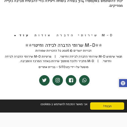
יכול להשתמש באקספרו 314 בצורה בטוחה ויעילה כדי להבטיח סביבה נקייה
ממזיקים.
M-D שירותי הדברה
אודות
עוד
⭐️⭐️M-D שרותי הדברה לכידה וחיטוי⭐⭐
זכויות יוצרים © 2026 כל הזכויות שמורות
תנאי שימוש M-D שירותי הדברה לכידה וחיטוי.
|
פרטיות M-D שירותי הדברה לכידה
וחיטוי.
|
M-D מדביר ולוכד מוסמך שירות באזור המרכז והסביבה.
מופעל על-ידי
SITE123
-
בניית אתרים
אני מאשר הסכמת להשתמש ב-cookies
הבנתי!