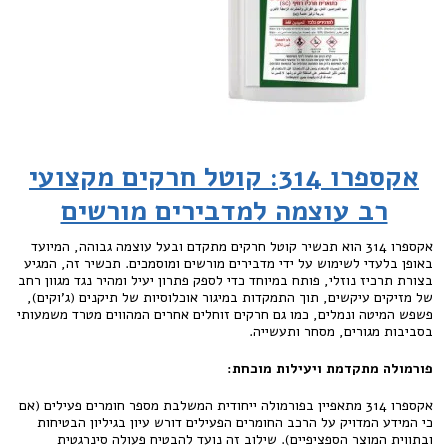
אקספרו 314: קוטל חרקים מקצועי
רב עוצמה למדבירים מורשים
אקספרו 314 הוא תכשיר קוטל חרקים מתקדם ובעל עוצמה גבוהה, המיועד
באופן בלעדי לשימוש על ידי מדבירים מורשים ומוסמכים. תכשיר זה, המגיע
בצורת תרכיז נוזלי, פותח במיוחד כדי לספק פתרון יעיל ומהיר נגד מגוון רחב
של מזיקים עיקשים, תוך התמקדות במיגור אוכלוסיות של תיקנים (ג'וקים),
פשפש המיטה ונמלים, כמו גם חרקים זוחלים אחרים המהווים מטרד משמעותי
בסביבות מגורים, מסחר ותעשייה.
פורמולה מתקדמת ויעילות מוכחת:
אקספרו 314 מתאפיין בפורמולה ייחודית המשלבת מספר חומרים פעילים (אם
כי המידע המדויק על הרכב החומרים הפעילים דורש עיון בגיליון הבטיחות
ובתווית המוצר הספציפיים). שילוב זה נועד להבטיח פעולה סינרגטית