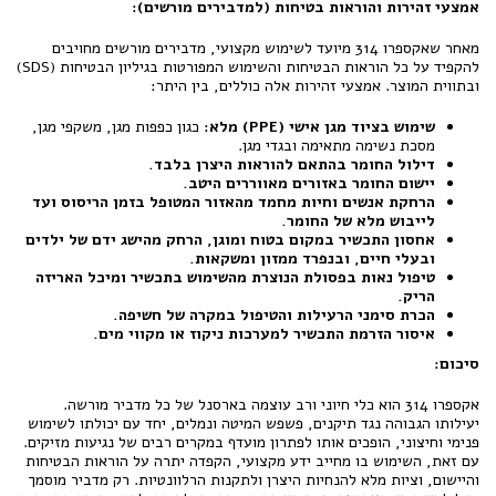
אמצעי זהירות והוראות בטיחות (למדבירים מורשים):
מאחר שאקספרו 314 מיועד לשימוש מקצועי, מדבירים מורשים מחויבים
להקפיד על כל הוראות הבטיחות והשימוש המפורטות בגיליון הבטיחות (SDS)
ובתווית המוצר. אמצעי זהירות אלה כוללים, בין היתר:
שימוש בציוד מגן אישי (PPE) מלא:
כגון כפפות מגן, משקפי מגן,
מסכת נשימה מתאימה ובגדי מגן.
דילול החומר בהתאם להוראות היצרן בלבד.
יישום החומר באזורים מאווררים היטב.
הרחקת אנשים וחיות מחמד מהאזור המטופל בזמן הריסוס ועד
לייבוש מלא של החומר.
אחסון התכשיר במקום בטוח ומוגן, הרחק מהישג ידם של ילדים
ובעלי חיים, ובנפרד ממזון ומשקאות.
טיפול נאות בפסולת הנוצרת מהשימוש בתכשיר ומיכל האריזה
הריק.
הכרת סימני הרעילות והטיפול במקרה של חשיפה.
איסור הזרמת התכשיר למערכות ניקוז או מקווי מים.
סיכום:
אקספרו 314 הוא כלי חיוני ורב עוצמה בארסנל של כל מדביר מורשה.
יעילותו הגבוהה נגד תיקנים, פשפש המיטה ונמלים, יחד עם יכולתו לשימוש
פנימי וחיצוני, הופכים אותו לפתרון מועדף במקרים רבים של נגיעות מזיקים.
עם זאת, השימוש בו מחייב ידע מקצועי, הקפדה יתרה על הוראות הבטיחות
והיישום, וציות מלא להנחיות היצרן ולתקנות הרלוונטיות. רק מדביר מוסמך