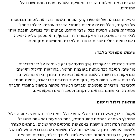
המגבירה את יעילות ההדברה ומספקת השפעה מהירה ומתמשכת על
המזיקים.
היעילות הגבוהה של אקספרו 314 הוכחה בשטח כנגד אוכלוסיות מבוססות
של תיקנים, כולל מינים עמידים לחומרי הדברה אחרים. יכולתו לחסל
במהירות פשפש המיטה בכל שלבי חייהם, מביצים ועד בוגרים, הופכת אותו
לכלי חיוני במאבק נגד מזיק מטריד זה. בנוסף, הוא מספק שליטה יעילה
באוכלוסיות נמלים שונות החודרות למבנים ומחפשות מזון ומים.
שימוש מקצועי בלבד:
חשוב להדגיש כי אקספרו 314 מיועד אך ורק לשימוש על ידי מדבירים
מורשים. הסיבה לכך נעוצה בעוצמת החומר, בהוראות הדילול והיישום
המדויקות הנדרשות להשגת תוצאות מיטביות ובצורך בידע מקצועי כדי
להבטיח שימוש בטוח ויעיל, תוך מזעור סיכונים לבני אדם, לחיות מחמד
ולסביבה. מדבירים מוסמכים עוברים הכשרה מקיפה בטיפול בחומרי הדברה
מסוג זה וביישומם בהתאם לתקנות ולסטנדרטים המקצועיים.
הוראות דילול ויישום:
אקספרו 314 מגיע כתרכיז נוזלי שיש לדלל במים לפני השימוש. יחס הדילול
המומלץ משתנה בהתאם לסוג המזיק, רמת הנגיעות והמשטח המטופל.
התמיסה המדוללת מיושמת באמצעות מרססים לחץ שונים, בהתאם לצורך
ולשטח הטיפול. ניתן לרסס ישירות על המשטחים שבהם נראית פעילות של
מזיקים, בנקודות מסתור פוטנציאליות, לאורך פנלים, סדקים וחריצים.