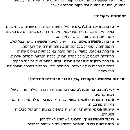
במקרה של פשפש המיטה, יש להקפיד על ריסוס יסודי של המזרן, בסיס
המיטה, מסגרת המיטה וכל מקום מסתור אפשרי.
שימושים עיקריים:
הדברת תיקנים (ג'וקים):
יעיל במיוחד נגד מינים שונים של תיקנים,
כולל תיקן גרמני, תיקן אמריקאי ותיקן מזרחי, גם באזורים עם נגיעות
קשה ועמידות לחומרי הדברה אחרים.
הדברת פשפש המיטה:
פתרון יעיל למיגור פשפש המיטה בכל שלבי
התפתחותו, ומסייע במניעת התפשטות חוזרת של הנגיעות.
הדברת נמלים:
מספק שליטה טובה באוכלוסיות נמלים שונות
החודרות למבנים, כולל נמלת הבית, נמלת הפרעה ונמלים אחרות.
הדברת חרקים זוחלים אחרים:
עשוי להיות יעיל גם נגד חרקים
זוחלים אחרים כגון צרצרים, חרגולים וכו', בהתאם להרכב הפורמולה
הספציפית.
יתרונות השימוש באקספרו 314 (עבור מדבירים מורשים):
יעילות גבוהה ופעולה מהירה:
מבטיח הדברה יעילה ומהירה של
מגוון מזיקים.
פתרון מקצועי ואמין:
מספק כלי חזק למדבירים להתמודדות עם
נגיעות מורכבות.
שימוש פנימי וחיצוני:
גמישות בטיפול במגוון רחב של סביבות
ושטחים.
ריכוז שימוש נמוך:
חסכוני בשימוש לאורך זמן.
כיסוי שטח גדול:
מאפשר טיפול יעיל בשטחים נרחבים.