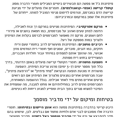
פיתיונות ג'ל או פסטה הם תכשירים כימיים המכילים חומרי הדברה מסוג
קוטלי קרישה (אנטי-קואגולנטים)
. חומרים אלו פועלים על ידי מניעת
קרישת הדם במכרסם, וגורמים לדימום פנימי המוביל למותו. ייחודם של
פיתיונות אלו טמון במרקמם ובמרכיביהם:
מרקם אטרקטיבי:
הפיתיונות מגיעים במרקם רך ונוח לאכילה,
הדומה למזון טעים ואהוב על מכרסמים, כמו חמאת בוטנים או פירורי
לחם ושמנים. מרקם זה מאפשר למכרסמים לכרסם בקלות את הפיתיון
ולצרוך כמות מספקת של רעל.
רכיבים מושכים:
הפיתיונות מועשרים לרוב בחומרי טעם וריח
חזקים, כמו דגנים, סוכרים, שמנים ואף חומרי ריח המדמים מזון
אנושי, מה שהופך אותם למפתים במיוחד עבור חולדות ועכברים,
המצויידים בחוש ריח מפותח.
השפעה מושהית:
חומרי הקוטלי קרישה פועלים באופן הדרגתי, בדרך
כלל תוך מספר ימים (3-7 ימים) מרגע צריכת הפיתיון. השפעה
מושהית זו מונעת תופעה הנקראת "פחד פיתיון" או "הרתעת פיתיון",
שבה מכרסמים אחרים נמנעים מלצרוך את הפיתיון אם הם רואים
פרטים אחרים מתים מיד לאחר אכילתו. בגלל ההשפעה המאוחרת,
המכרסמים מתים לרוב במחילותיהם או מחוץ למבנה, מה שמפחית את
הסיכוי למצוא פגרים בתוך הבית ומסייע למנוע ריחות לא נעימים.
בטיחות ומיקום על ידי מדביר מוסמך
היבט קריטי בהדברה בפיתיונות פסטה הוא
אופן היישום ובטיחותו
. חומרי
הדברה אלו מסוכנים לבני אדם ולחיות מחמד אם נבלעים. לכן, שימוש בהם
חייב להתבצע אך ורק על ידי
מדביר מוסמך בעל רישיון
. מדביר מקצועי