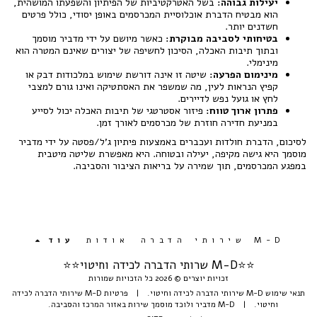
יעילות גבוהה:
בשל האטרקטיביות של הפיתיון והשפעתו המושהית,
הוא מבטיח הדברת אוכלוסיית המכרסמים באופן יסודי, כולל פרטים
חשדנים יותר.
בטיחותי לסביבה מבוקרת:
כאשר מיושם על ידי מדביר מוסמך
ובתוך תיבות האכלה, הסיכון לחשיפה של יצורים שאינם המטרה הוא
מינימלי.
מינימום הפרעה:
שיטה זו אינה דורשת שימוש במלכודות דבק או
קפיץ הנראות לעין, מה שמשפר את האסתטיקה ואינו גורם למצבי
לחץ או גועל נפש לדיירים.
פתרון ארוך טווח:
פיזור אסטרטגי של תיבות האכלה יכול לסייע
במניעת חדירה חוזרת של מכרסמים לאורך זמן.
לסיכום, הדברת חולדות ועכברים באמצעות פיתיון ג'ל/פסטה על ידי מדביר
מוסמך היא גישה מקיפה, יעילה ובטוחה. היא מאפשרת שליטה מיטבית
במפגע המכרסמים, תוך שמירה על בריאות הציבור והסביבה.
M-D שירותי הדברה
אודות
עוד
⭐️⭐️M-D שרותי הדברה לכידה וחיטוי⭐⭐
זכויות יוצרים © 2026 כל הזכויות שמורות
תנאי שימוש M-D שירותי הדברה לכידה וחיטוי.
|
פרטיות M-D שירותי הדברה לכידה
וחיטוי.
|
M-D מדביר ולוכד מוסמך שירות באזור המרכז והסביבה.