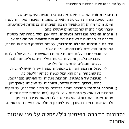
פועל על פי הנחיות בטיחות מחמירות:
זיהוי ומיפוי:
המדביר יאתר את נתיבי התנועה העיקריים של
המכרסמים, נקודות הכניסה והיציאה, מקומות הקינון והמקורות למזון
ומים. מיפוי מדויק זה מאפשר הצבת הפיתיונות בנקודות אסטרטגיות
שבהן סביר להניח שהמכרסמים ייתקלו בהם.
תיבות האכלה מגודרות ונעולות:
זוהי אבן יסוד בטיחותית בשיטת
הדברה זו. הפיתיונות לעולם אינם מונחים חשופים. הם מוצבים אך
ורק בתוך
תיבות האכלה מיוחדות
, עשויות פלסטיק קשיח או מתכת,
המיועדות ספציפית למכרסמים. תיבות אלו:
מגודרות:
בעלות פתחים קטנים המאפשרים כניסה של חולדות
ועכברים בלבד, ומונעות כניסת בעלי חיים גדולים יותר (כמו
כלבים, חתולים או ציפורים) וילדים.
נעולות:
נפתחות רק באמצעות מפתח ייעודי שיש למדביר,
מה שמבטיח שרק הוא יכול לגשת לפיתיון ולטפל בו.
מגינות על הפיתיון:
התיבות מגינות על הפיתיון מפני גשם,
לחות, לכלוך ונזקים פיזיים, ושומרות על יעילותו לאורך זמן.
הסברה ופיקוח:
המדביר יסביר לדיירים על הליך ההדברה, על מיקום
התיבות ועל אמצעי הזהירות שיש לנקוט (כמו הרחקת ילדים וחיות
מחמד מאזור התיבות). הוא גם יחזור לבדוק את צריכת הפיתיון
ולחדש אותו במידת הצורך, עד לפתרון מוחלט של בעיית המכרסמים.
יתרונות הדברה בפיתיון ג'ל/פסטה על פני שיטות
אחרות